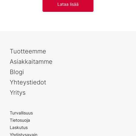
Lataa lisää
Tuotteemme
Asiakkaitamme
Blogi
Yhteystiedot
Yritys
Turvallisuus
Tietosuoja
Laskutus
Yhdistysavain