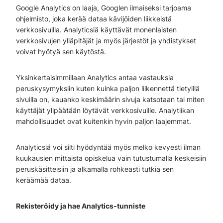
Google Analytics on laaja, Googlen ilmaiseksi tarjoama
ohjelmisto, joka kerää dataa kävijöiden liikkeistä
verkkosivuilla. Analyticsiä käyttävät monenlaisten
verkkosivujen ylläpitäjät ja myös järjestöt ja yhdistykset
voivat hyötyä sen käytöstä.
Yksinkertaisimmillaan Analytics antaa vastauksia
peruskysymyksiin kuten kuinka paljon liikennettä tietyillä
sivuilla on, kauanko keskimäärin sivuja katsotaan tai miten
käyttäjät ylipäätään löytävät verkkosivuille. Analytiikan
mahdollisuudet ovat kuitenkin hyvin paljon laajemmat.
Analyticsiä voi silti hyödyntää myös melko kevyesti ilman
kuukausien mittaista opiskelua vain tutustumalla keskeisiin
peruskäsitteisiin ja alkamalla rohkeasti tutkia sen
keräämää dataa.
Rekisteröidy ja hae Analytics-tunniste