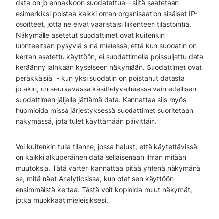
data on jo ennakkoon suodatettua – siitä saatetaan
esimerkiksi poistaa kaikki oman organisaation sisäiset IP-
osoitteet, jotta ne eivät vääristäisi liikenteen tilastointia.
Näkymälle asetetut suodattimet ovat kuitenkin
luonteeltaan pysyviä siinä mielessä, että kun suodatin on
kerran asetettu käyttöön, ei suodattimella poissuljettu data
keräänny lainkaan kyseiseen näkymään. Suodattimet ovat
peräkkäisiä - kun yksi suodatin on poistanut datasta
jotakin, on seuraavassa käsittelyvaiheessa vain edellisen
suodattimen jäljelle jättämä data. Kannattaa siis myös
huomioida missä järjestyksessä suodattimet suoritetaan
näkymässä, jota tulet käyttämään päivittäin.
Voi kuitenkin tulla tilanne, jossa haluat, että käytettävissä
on kaikki alkuperäinen data sellaisenaan ilman mitään
muutoksia. Tätä varten kannattaa pitää yhtenä näkymänä
se, mitä näet Analyticsissa, kun otat sen käyttöön
ensimmäistä kertaa. Tästä voit kopioida muut näkymät,
jotka muokkaat mieleisiksesi.