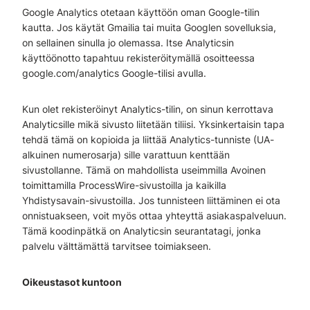
Google Analytics otetaan käyttöön oman Google-tilin
kautta. Jos käytät Gmailia tai muita Googlen sovelluksia,
on sellainen sinulla jo olemassa. Itse Analyticsin
käyttöönotto tapahtuu rekisteröitymällä osoitteessa
google.com/analytics Google-tilisi avulla.
Kun olet rekisteröinyt Analytics-tilin, on sinun kerrottava
Analyticsille mikä sivusto liitetään tiliisi. Yksinkertaisin tapa
tehdä tämä on kopioida ja liittää Analytics-tunniste (UA-
alkuinen numerosarja) sille varattuun kenttään
sivustollanne. Tämä on mahdollista useimmilla Avoinen
toimittamilla ProcessWire-sivustoilla ja kaikilla
Yhdistysavain-sivustoilla. Jos tunnisteen liittäminen ei ota
onnistuakseen, voit myös ottaa yhteyttä asiakaspalveluun.
Tämä koodinpätkä on Analyticsin seurantatagi, jonka
palvelu välttämättä tarvitsee toimiakseen.
Oikeustasot kuntoon