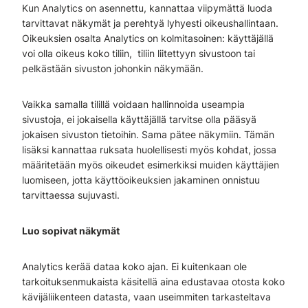
Kun Analytics on asennettu, kannattaa viipymättä luoda
tarvittavat näkymät ja perehtyä lyhyesti oikeushallintaan.
Oikeuksien osalta Analytics on kolmitasoinen: käyttäjällä
voi olla oikeus koko tiliin, tiliin liitettyyn sivustoon tai
pelkästään sivuston johonkin näkymään.
Vaikka samalla tilillä voidaan hallinnoida useampia
sivustoja, ei jokaisella käyttäjällä tarvitse olla pääsyä
jokaisen sivuston tietoihin. Sama pätee näkymiin. Tämän
lisäksi kannattaa ruksata huolellisesti myös kohdat, jossa
määritetään myös oikeudet esimerkiksi muiden käyttäjien
luomiseen, jotta käyttöoikeuksien jakaminen onnistuu
tarvittaessa sujuvasti.
Luo sopivat näkymät
Analytics kerää dataa koko ajan. Ei kuitenkaan ole
tarkoituksenmukaista käsitellä aina edustavaa otosta koko
kävijäliikenteen datasta, vaan useimmiten tarkasteltava