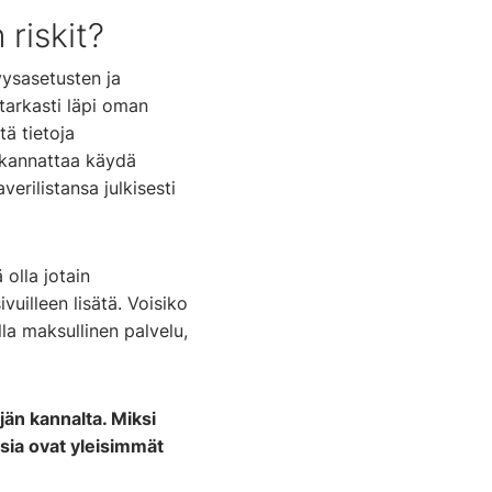
riskit?
yysasetusten ja
tarkasti läpi oman
tä tietoja
 kannattaa käydä
erilistansa julkisesti
olla jotain
vuilleen lisätä. Voisiko
la maksullinen palvelu,
än kannalta. Miksi
isia ovat yleisimmät