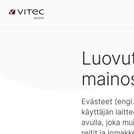
Luovu
mainos
Evästeet (engl.
käyttäjän laitt
avulla, joka m
reitit ja lomak