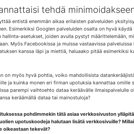
kannattaisi tehdä minimoidakseen 
yttää entistä enemmän aikaa erilaisten palveluiden yksityis
een. Esimerkiksi Googlen palveluiden osalta on hyvä käydä 
n hallinta-asetukset, joiden avulla pystyt määrittelemään, mi
etaan. Myös Facebookissa ja muissa vastaavissa palveluissa
tuksen kanssa läpi ja miettiä, haluaako pitää esimerkiksi kav
än on myös hyvä pohtia, voiko mahdollisista datankerääjistä 
ille ja kuinka monen eri firman upotuksia kannattaa omille si
issa parempi vaihtoehto dataa keräävälle ilmaispalvelulle ol
aansa keräämällä dataa tai mainostuloja?
ituksessa pohdimmekin tätä asiaa verkkosivuston ylläpitäj
olien upotuskoodeja halutaan lisätä verkkosivuille? Milla
e oikeastaan tekevät?