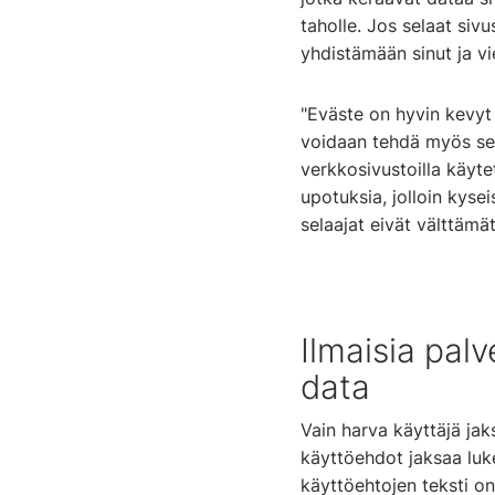
taholle. Jos selaat si
yhdistämään sinut ja vie
"Eväste on hyvin kevyt 
voidaan tehdä myös se
verkkosivustoilla käyt
upotuksia, jolloin kysei
selaajat eivät välttämät
Ilmaisia pal
data
Vain harva käyttäjä ja
käyttöehdot jaksaa luk
käyttöehtojen teksti on