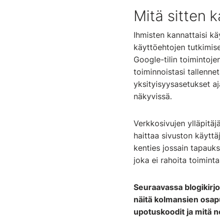
Mitä sitten 
Ihmisten kannattaisi kä
käyttöehtojen tutkimis
Google-tilin toimintoje
toiminnoistasi tallenn
yksityisyysasetukset aja
näkyvissä.
Verkkosivujen ylläpitäj
haittaa sivuston käyttäj
kenties jossain tapauks
joka ei rahoita toimint
Seuraavassa blogikirjo
näitä kolmansien osapu
upotuskoodit ja mitä n