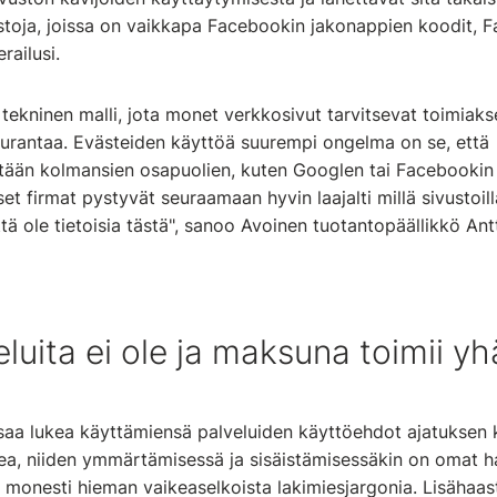
vustoja, joissa on vaikkapa Facebookin jakonappien koodit,
railusi.
tekninen malli, jota monet verkkosivut tarvitsevat toimiaks
urantaa. Evästeiden käyttöä suurempi ongelma on se, että
etään kolmansien osapuolien, kuten Googlen tai Facebookin
set firmat pystyvät seuraamaan hyvin laajalti millä sivustoil
tä ole tietoisia tästä", sanoo Avoinen tuotantopäällikkö Antt
veluita ei ole ja maksuna toimii 
ksaa lukea käyttämiensä palveluiden käyttöehdot ajatuksen 
ea, niiden ymmärtämisessä ja sisäistämisessäkin on omat ha
 monesti hieman vaikeaselkoista lakimiesjargonia. Lisähaas