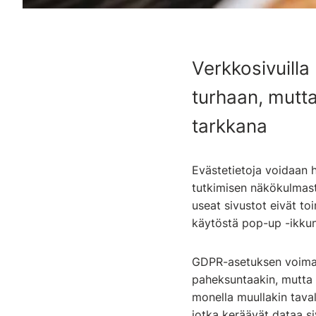
Verkkosivuill
turhaan, mutta
tarkkana
Evästetietoja voidaan 
tutkimisen näkökulmast
useat sivustot eivät to
käytöstä pop-up -ikkun
GDPR-asetuksen voimaa
paheksuntaakin, mutta m
monella muullakin taval
jotka keräävät dataa si