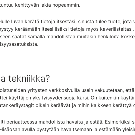
tuntuu kehittyvän lakia nopeammin.
lulle luvan kerätä tietoja itsestäsi, sinusta tulee tuote, jot
styy keräämään itsesi lisäksi tietoja myös kaverilistaltasi.
iseen saatat samalla mahdollistaa muitakin henkilöitä kos
tyisyysasetuksista.
a tekniikka?
oistuneiden yritysten verkkosivuilla usein vakuutetaan, että
 ettei käyttäjien yksityisyydensuoja kärsi. On kuitenkin kä
datankeräystagit oikein keräävät ja mihin kaikkeen kerättyä
ti periaatteessa mahdollista havaita ja estää. Esimerkiksi 
lisäosan avulla pystytään havaitsemaan ja estämään yleisi