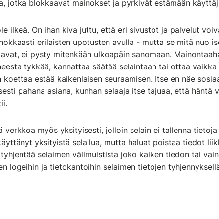
, jotka blokkaavat mainokset ja pyrkivät estämään käyttä
le ilkeä. On ihan kiva juttu, että eri sivustot ja palvelut voiv
hokkaasti erilaisten upotusten avulla - mutta se mitä nuo iso
aavat, ei pysty mitenkään ulkoapäin sanomaan. Mainontaaha
heesta tykkää, kannattaa säätää selaintaan tai ottaa vaikka
koettaa estää kaikenlaisen seuraamisen. Itse en näe sosia
sesti pahana asiana, kunhan selaaja itse tajuaa, että häntä 
ii.
 verkkoa myös yksityisesti, jolloin selain ei tallenna tietoj
käyttänyt yksityistä selailua, mutta haluat poistaa tiedot lii
t tyhjentää selaimen välimuistista joko kaiken tiedon tai vain
en logeihin ja tietokantoihin selaimen tietojen tyhjennyksell