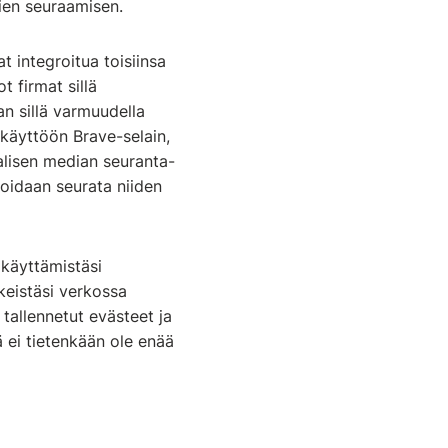
jien seuraamisen.
at integroitua toisiinsa
t firmat sillä
n sillä varmuudella
 käyttöön Brave-selain,
alisen median seuranta-
voidaan seurata niiden
a käyttämistäsi
kkeistäsi verkossa
 tallennetut evästeet ja
ä ei tietenkään ole enää