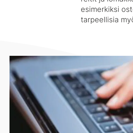
esimerkiksi os
tarpeellisia myö