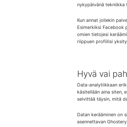
nykypäivänä tekniikka 
Kun annat jollekin palve
Esimerkiksi Facebook py
omien tietojesi kerääm
riippuen profiilisi yksi
Hyvä vai pah
Data-analytiikkaan erik
käsitellään aina siten,
selvittää täysin, mitä 
Datan kerääminen on sil
asennettavan Ghostery-