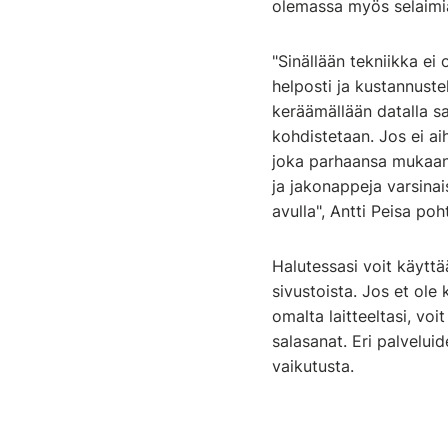
olemassa myös selaimia
"Sinällään tekniikka ei o
helposti ja kustannuste
keräämällään datalla s
kohdistetaan. Jos ei ai
joka parhaansa mukaan 
ja jakonappeja varsinai
avulla", Antti Peisa poht
Halutessasi voit käyttää
sivustoista. Jos et ole 
omalta laitteeltasi, voi
salasanat. Eri palveluid
vaikutusta.