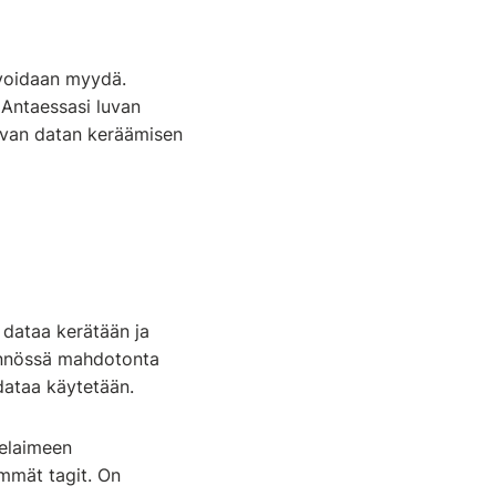
a voidaan myydä.
 Antaessasi luvan
kevan datan keräämisen
 dataa kerätään ja
ytännössä mahdotonta
 dataa käytetään.
selaimeen
mmät tagit. On