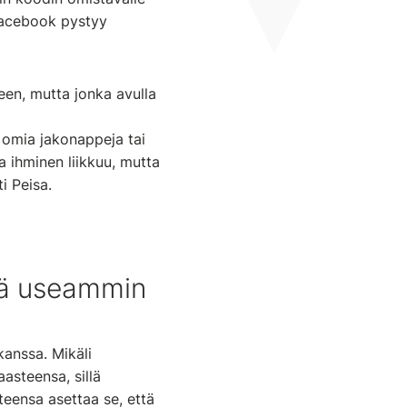
 Facebook pystyy
een, mutta jonka avulla
 omia jakonappeja tai
la ihminen liikkuu, mutta
i Peisa.
yhä useammin
kanssa. Mikäli
asteensa, sillä
teensa asettaa se, että