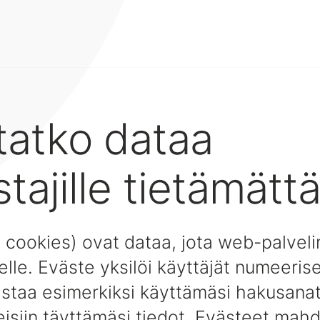
tatko dataa
tajille tietämättä
 cookies) ovat dataa, jota web-palveli
eelle. Eväste yksilöi käyttäjät numeeris
uistaa esimerkiksi käyttämäsi hakusana
keisiin täyttämäsi tiedot. Evästeet mahd