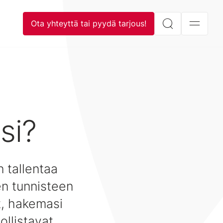
Ota yhteyttä tai pyydä tarjous!
si?
n tallentaa
en tunnisteen
t, hakemasi
ollistavat