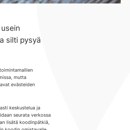
 usein
 silti pysyä
toimintamallien
missa, mutta
tavat evästeiden
sti keskustelua ja
voidaan seurata verkossa
an lisätä koodinpätkiä,
sin koodin omistavalle