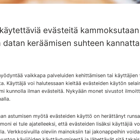
a käytettäviä evästeitä kammoksutaan
 datan keräämisen suhteen kannattaa
hyödyntää vaikkapa palveluiden kehittämisen tai käyttäjien 
a. Käyttäjä voi halutessaan kieltää evästeiden käytön selai
imi kunnolla ilman evästeitä. Nykyään monet sivustot ilmoit
alla.
n astumisen myötä evästeiden käyttö on herättänyt runsaa
oni ei tule ajatelleeksi, että evästeiden lisäksi käyttäjiä 
la. Verkkosivuilla oleviin mainoksiin tai jakonappeihin voida
vuston kävijöiden käyttäytymisestä ja lähettävät sitä takai