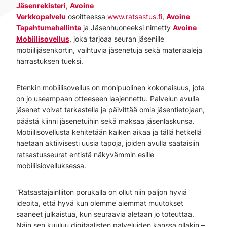
Jäsenrekisteri
,
Avoine
Verkkopalvelu
osoitteessa
www.ratsastus.fi
,
Avoine
Tapahtumahallinta
ja Jäsenhuoneeksi nimetty
Avoine
Mobiilisovellus
, joka tarjoaa seuran jäsenille
mobiilijäsenkortin, vaihtuvia jäsenetuja sekä materiaaleja
harrastuksen tueksi.
Etenkin mobiilisovellus on monipuolinen kokonaisuus, jota
on jo useampaan otteeseen laajennettu. Palvelun avulla
jäsenet voivat tarkastella ja päivittää omia jäsentietojaan,
päästä kiinni jäsenetuihin sekä maksaa jäsenlaskunsa.
Mobiilisovellusta kehitetään kaiken aikaa ja tällä hetkellä
haetaan aktiivisesti uusia tapoja, joiden avulla saataisiin
ratsastusseurat entistä näkyvämmin esille
mobiliisiovelluksessa.
”Ratsastajainliiton porukalla on ollut niin paljon hyviä
ideoita, että hyvä kun olemme aiemmat muutokset
saaneet julkaistua, kun seuraavia aletaan jo toteuttaa.
Näin sen kuuluu digitaalisten palveluiden kanssa ollakin –