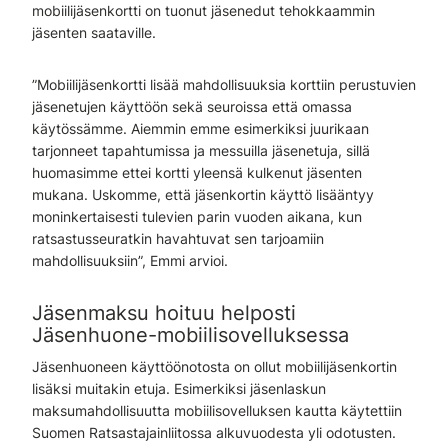
mobiilijäsenkortti on tuonut jäsenedut tehokkaammin
jäsenten saataville.
”Mobiilijäsenkortti lisää mahdollisuuksia korttiin perustuvien
jäsenetujen käyttöön sekä seuroissa että omassa
käytössämme. Aiemmin emme esimerkiksi juurikaan
tarjonneet tapahtumissa ja messuilla jäsenetuja, sillä
huomasimme ettei kortti yleensä kulkenut jäsenten
mukana. Uskomme, että jäsenkortin käyttö lisääntyy
moninkertaisesti tulevien parin vuoden aikana, kun
ratsastusseuratkin havahtuvat sen tarjoamiin
mahdollisuuksiin”, Emmi arvioi.
Jäsenmaksu hoituu helposti
Jäsenhuone-mobiilisovelluksessa
Jäsenhuoneen käyttöönotosta on ollut mobiilijäsenkortin
lisäksi muitakin etuja. Esimerkiksi jäsenlaskun
maksumahdollisuutta mobiilisovelluksen kautta käytettiin
Suomen Ratsastajainliitossa alkuvuodesta yli odotusten.