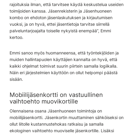
rajoituksia ilman, että tarvitsee käydä keskustelua useiden
toimijoiden kanssa. Jäsenrekisterin ja Jäsenhuoneen
kombo on ehdoton jäsenlaskutuksen ja kirjautumisen
vuoksi, ja on hyvä, ettei jäsentietoja tarvitse siirrellä
palveluntarjoajalta toiselle nykyistä enempää”, Emmi
kertoo.
Emmi sanoo myös huomanneensa, että työntekijöiden ja
muiden hallintapuolen käyttäjien kannalta on hyvä, että
kaikki ohjelmat toimivat suurin piirtein samalla logiikalla.
Näin eri järjestelmien käyttöön on ollut helpompi päästä
sisään.
Mobiilijäsenkortti on vastuullinen
vaihtoehto muovikortille
Olennaisena osana Jäsenhuoneen toimintoja on
mobiilijäsenkortti. Jäsenkortin muuttaminen sähköiseksi on
ollut liitolle kustannustehokas ratkaisu ja samalla
ekologinen vaihtoehto muoviselle jäsenkortille. Lisäksi