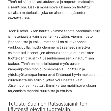
Tämä toi säästöä laskutuksessa ja nopeutti maksujen
sisääntuloa. Lisäksi mobiilisovellukseen on tuotettu
sellaista materiaalia, joka on ainoastaan jäsenten
käytettävissä.
”Mobiilisovelluksen kautta voimme tarjota paremmin etuja
ja materiaaleja vain jäsenten käyttöön. Aiemmin tieto
jäseneduista ja kaikki materiaali on ollut vapaasti
verkkosivuilla, mutta olemme nyt saaneet siirrettyä
esimerkiksi jäsenetujen alennuskoodit ja etuhintaisten
tuotteiden tilauslinkit Jäsenhuoneeseen kirjautumisen
taakse. Tämä on mahdollistanut myös uusien
kampanjoiden monipuolisemman suunnittelun ja
yhteistyökumppanimme ovat lähteneet hyvin mukaan mm.
kuukausittaisiin etuihin, jotka voi lunastaa vain
Jäsenhuoneen kautta”, Emmi kertoo mobiilisovelluksen
tarjoamista mahdollisuuksista ja eduista.
Tutustu Suomen Ratsastajainliiton
käytössä oleviin tuotteisiin: