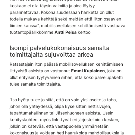
koskaan ei olla täysin valmiita ja aina löytyy
parannettavaa. Kokonaisuudessaan hanketta on ollut
todella mukava kehittää sekä meidän että liiton osaavien
tiimien kanssa”, mobiilisovelluksen kehittämisestä vastaava
tuotantopäällikkömme
Antti Peisa
kertoo.
Isompi palvelukokonaisuus samalta
toimittajalta sujuvoittaa arkea
Ratsastajainliiton päässä mobiilisovelluksen kehittämiseen
liittyvistä asioista on vastannut
Emmi Kupiainen
, joka on
ollut erityisen tyytyväinen siihen, että koko palvelupaketti
tulee samalta toimittajalta.
”Iso hyöty tulee jo siitä, että on vain yksi osoite ja taho,
johon olla yhteydessä, olipa kyse sitten nettisivujen,
tapahtumahallinnan tai Jäsenhuoneen asioista. Usein
kehityskohteet myös linkittyvät eri järjestelmien kesken,
jolloin on kätevää, että vastapuolella ymmärretään
kokonaisuus ja voidaan heti haarukoida mahdollisuuksia ja