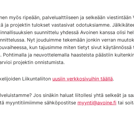
nen myös ripeään, palvelualttiiseen ja selkeään viestintään 
ötä ja projektin tulokset vastasivat odotuksiamme. Jälkikäte
minnallisuuksien suunnittelu yhdessä Avoinen kanssa olisi he
uunnittelussa. Nyt jouduimme tekemään jonkin verran muutok
puvaiheessa, kun tajusimme miten tietyt sivut käytännössä to
. Pohtimalla ja neuvottelemalla haasteista päästiin kuitenkin
arvioi projektin onnistumista.
lijoiden Liikuntaliiton
uusiin verkkosivuihin täällä
.
veluistamme? Jos sinäkin haluat liitollesi yhtä selkeät ja s
ttä myyntitiimiimme sähköpostitse
myynti@avoine.fi
tai soi