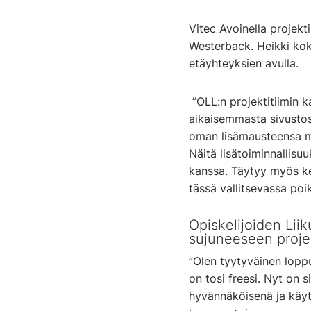
Vitec Avoinella projekt
Westerback. Heikki koki
etäyhteyksien avulla.
”OLL:n projektitiimin ka
aikaisemmasta sivustost
oman lisämausteensa muu
Näitä lisätoiminnallisu
kanssa. Täytyy myös k
tässä vallitsevassa poi
Opiskelijoiden Liik
sujuneeseen projek
”Olen tyytyväinen lopp
on tosi freesi. Nyt on s
hyvännäköisenä ja käyte