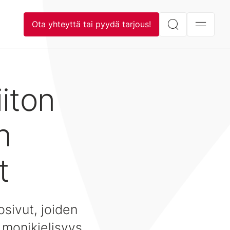
Ota yhteyttä tai pyydä tarjous!
iiton
n
t
osivut, joiden
 monikielisyys.