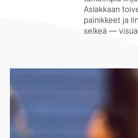
Asiakkaan toive
painikkeet ja li
selkeä — visua