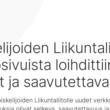
lijoiden Liikuntal
ivuista loihdittii
t ja saavutettava
kelijoiden Liikuntaliitolle uudet verkk
auksia olivat selkeys, saavutettavuus ja