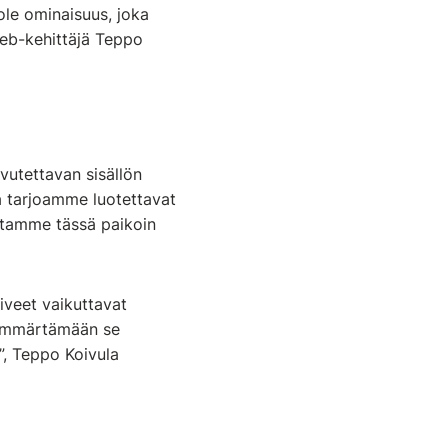
ole ominaisuus, joka
web-kehittäjä Teppo
vutettavan sisällön
la tarjoamme luotettavat
itamme tässä paikoin
oiveet vaikuttavat
ä ymmärtämään se
a”, Teppo Koivula