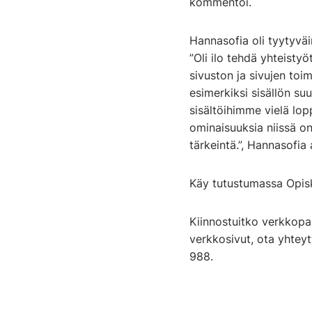
kommentoi.
Hannasofia oli tyytyväi
”Oli ilo tehdä yhteisty
sivuston ja sivujen toi
esimerkiksi sisällön s
sisältöihimme vielä lop
ominaisuuksia niissä on
tärkeintä.”, Hannasofia 
Käy tutustumassa Opiske
Kiinnostuitko verkkopal
verkkosivut, ota yhtey
988.