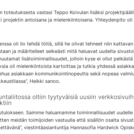
in toteutuksesta vastasi Teppo Koivulan lisäksi projektipääl
 projektin antoisana ja mielenkiintoisena. Yhteydenpito oli
nssa oli ilo tehdä töitä, sillä he olivat tehneet niin kattav
aan ja määritelleet selkeästi mitä haluavat uudelta sivustolt
tamat lisätoiminnallisuudet, jolloin kyse ei ollut pelkästä
uksia oli mielenkiintoista kartoittaa ja tutkia yhdessä asiak
ehua asiakkaan kommunikointinopeutta sekä nopeaa valmiut
kkeustilassa”, Heikki sanoo.
untaliitossa oltiin tyytyväisiä uusiin verkkosivuih
tiin
utulokseen. Saimme haluamamme toiminnallisuudet uudelle si
itten meidän toimijoiden vastuulla että sisällön osalta sivust
ttävänä”, viestintäasiantuntija Hannasofia Hardwick Opiskel