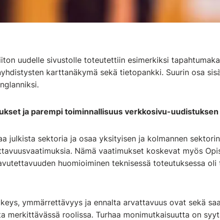
iiton uudelle sivustolle toteutettiin esimerkiksi tapahtumaka
nyhdistysten karttanäkymä sekä tietopankki. Suurin osa sisä
nglanniksi.
kset ja parempi toiminnallisuus verkkosivu-uudistuksen
taa julkista sektoria ja osaa yksityisen ja kolmannen sektori
tavuusvaatimuksia. Nämä vaatimukset koskevat myös Opis
saavutettavuuden huomioiminen teknisessä toteutuksessa oli 
lkeys, ymmärrettävyys ja ennalta arvattavuus ovat sekä sa
a merkittävässä roolissa. Turhaa monimutkaisuutta on syyt