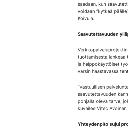
saadaan, kun saavutett
voidaan ”kytkeä päälle”
Koivula.
Saavutettavuuden ylläpi
Verkkopalveluprojektin
tuottamisesta lankeaa t
ja helppokäyttöiset ty
varsin haastavassa teh
”Vastuullisen palvelunta
saavutettavuuden kanna
pohjalla oleva tarve, j
kuvailee Vitec Avoinen 
Yhteydenpito sujui pro