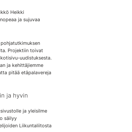
likkö Heikki
 nopeaa ja sujuvaa
an pohjatutkimuksen
a. Projektiin toivat
 kotisivu-uudistuksesta.
kaan ja kehittäjiemme
ta pitää etäpalavereja
in ja hyvin
vustolle ja yleisilme
o säilyy
ijoiden Liikuntaliitosta