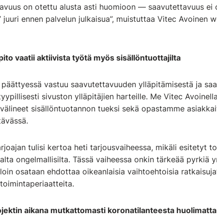
avuus on otettu alusta asti huomioon — saavutettavuus ei 
 juuri ennen palvelun julkaisua”, muistuttaa Vitec Avoinen 
to vaatii aktiivista työtä myös sisällöntuottajilta
 päättyessä vastuu saavutettavuuden ylläpitämisestä ja saa
yypillisesti sivuston ylläpitäjien harteille. Me Vitec Avoinel
övälineet sisällöntuotannon tueksi sekä opastamme asiakka
tävässä.
rjoajan tulisi kertoa heti tarjousvaiheessa, mikäli esitetyt t
lta ongelmallisilta. Tässä vaiheessa onkin tärkeää pyrki
olloin osataan ehdottaa oikeanlaisia vaihtoehtoisia ratkaisuj
toimintaperiaatteita.
jektin aikana mutkattomasti koronatilanteesta huolimatta