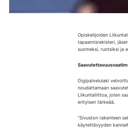
Opiskelijoiden Liikuntal
tapaamisrekisteri, jäse
suomeksi, ruotsiksi ja e
Saavutettavuusvaatimu
Digipalvelulaki velvoit
noudattamaan saavutet
Liikuntaliittoa, joten 
erityisen tärkeää.
”Sivuston rakenteen se
käytettävyyden kannalt