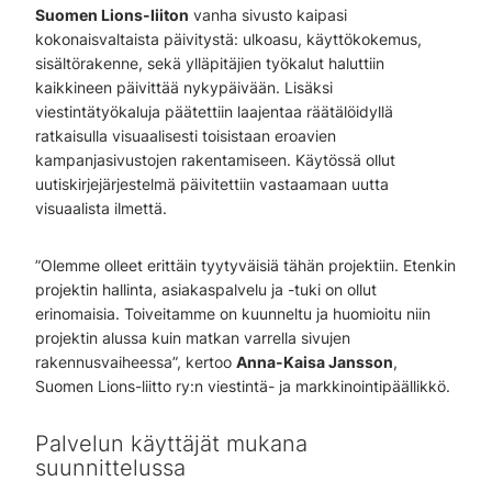
Suomen Lions-liiton
vanha sivusto kaipasi
kokonaisvaltaista päivitystä: ulkoasu, käyttökokemus,
sisältörakenne, sekä ylläpitäjien työkalut haluttiin
kaikkineen päivittää nykypäivään. Lisäksi
viestintätyökaluja päätettiin laajentaa räätälöidyllä
ratkaisulla visuaalisesti toisistaan eroavien
kampanjasivustojen rakentamiseen. Käytössä ollut
uutiskirjejärjestelmä päivitettiin vastaamaan uutta
visuaalista ilmettä.
”Olemme olleet erittäin tyytyväisiä tähän projektiin. Etenkin
projektin hallinta, asiakaspalvelu ja -tuki on ollut
erinomaisia. Toiveitamme on kuunneltu ja huomioitu niin
projektin alussa kuin matkan varrella sivujen
rakennusvaiheessa”, kertoo
Anna-Kaisa Jansson
,
Suomen Lions-liitto ry:n viestintä- ja markkinointipäällikkö.
Palvelun käyttäjät mukana
suunnittelussa