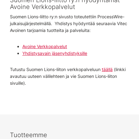
Suomen Lions-liitto ry:n hyödyntämät
Avoine Verkkopalvelut
Suomen Lions-liitto ry:n sivusto toteutettiin ProcessWire-
julkaisujärjestelmällä. Yhdistys hyödyntää seuraavia Vitec
Avoinen tarjoamia tuotteita ja palveluita:
Avoine Verkkopalvelut
Yhdistysavain jäsenyhdistyksille
Tutustu Suomen Lions-liiton verkkopalveluun
täällä
(linkki
avautuu uuteen välilehteen ja vie Suomen Lions-liiton
sivuille).
Tuotteemme