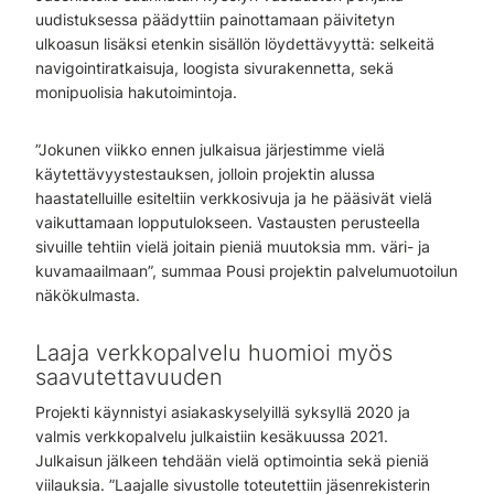
uudistuksessa päädyttiin painottamaan päivitetyn
ulkoasun lisäksi etenkin sisällön löydettävyyttä: selkeitä
navigointiratkaisuja, loogista sivurakennetta, sekä
monipuolisia hakutoimintoja.
”Jokunen viikko ennen julkaisua järjestimme vielä
käytettävyystestauksen, jolloin projektin alussa
haastatelluille esiteltiin verkkosivuja ja he pääsivät vielä
vaikuttamaan lopputulokseen. Vastausten perusteella
sivuille tehtiin vielä joitain pieniä muutoksia mm. väri- ja
kuvamaailmaan”, summaa Pousi projektin palvelumuotoilun
näkökulmasta.
Laaja verkkopalvelu huomioi myös
saavutettavuuden
Projekti käynnistyi asiakaskyselyillä syksyllä 2020 ja
valmis verkkopalvelu julkaistiin kesäkuussa 2021.
Julkaisun jälkeen tehdään vielä optimointia sekä pieniä
viilauksia. ”Laajalle sivustolle toteutettiin jäsenrekisterin