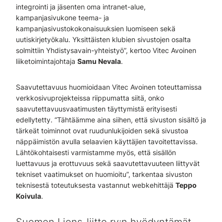
integrointi ja jäsenten oma intranet-alue,
kampanjasivukone teema- ja
kampanjasivustokokonaisuuksien luomiseen sekä
uutiskirjetyökalu. Yksittäisten klubien sivustojen osalta
solmittiin Yhdistysavain-yhteistyö”, kertoo Vitec Avoinen
liiketoimintajohtaja
Samu Nevala
.
Saavutettavuus huomioidaan Vitec Avoinen toteuttamissa
verkkosivuprojekteissa riippumatta siitä, onko
saavutettavuusvaatimusten täyttymistä erityisesti
edellytetty. “Tähtäämme aina siihen, että sivuston sisältö ja
tärkeät toiminnot ovat ruudunlukijoiden sekä sivustoa
näppäimistön avulla selaavien käyttäjien tavoitettavissa.
Lähtökohtaisesti varmistamme myös, että sisällön
luettavuus ja erottuvuus sekä saavutettavuuteen liittyvät
tekniset vaatimukset on huomioitu”, tarkentaa sivuston
teknisestä toteutuksesta vastannut webkehittäjä
Teppo
Koivula
.