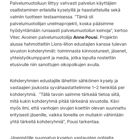
Palvelumuotoiluun liittyy vahvasti palvelun käyttäjien
osallistaminen erilaisilla kyselyillä ja haastatteluilla sekä
valmiin tuotteen testaamisessa. ”Tämä oli
palvelumuotoilijan unelmaprojekti, koska pääsimme
hyödyntämään runsaasti palvelumuotoilun keinoja”, kertoo
Vitec Avoinen palvelumuotoilija
Anne Pousi
. Projektin
alussa hahmotteltiin Lions-liiton edustajien kanssa tulevan
sivuston kohderyhmät: toiminnasta kiinnostuneet, jäsenet,
yhteistyökumppanit ja media, jotka lopulta nostettiin
etusivulle niin sanottujen oikopolkujen avulla.
Kohderyhmien edustajille lähettiin sähköinen kysely ja
vastaajien joukosta syvähaastattelimme 1–2 henkilöä per
kohderyhmä. ”Tällä tavoin saimme tärkeää tietoa siitä,
mitä kukin kohderyhmä pitää tärkeänä sivustolla. Kävi
myös ilmi, että vanhojen sivujen koettiin olevan suunnattu
erityisesti jäsenille, vaikka lioneilla on muitakin vähintään
yhtä tärkeitä kohderyhmiä”, Pousi tarkentaa.
Jäsenistölle suunnatun kyselyn vastausten pohjalta