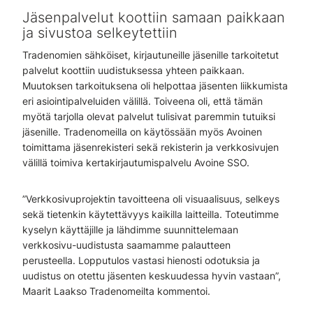
Jäsenpalvelut koottiin samaan paikkaan
ja sivustoa selkeytettiin
Tradenomien sähköiset, kirjautuneille jäsenille tarkoitetut
palvelut koottiin uudistuksessa yhteen paikkaan.
Muutoksen tarkoituksena oli helpottaa jäsenten liikkumista
eri asiointipalveluiden välillä. Toiveena oli, että tämän
myötä tarjolla olevat palvelut tulisivat paremmin tutuiksi
jäsenille. Tradenomeilla on käytössään myös Avoinen
toimittama jäsenrekisteri sekä rekisterin ja verkkosivujen
välillä toimiva kertakirjautumispalvelu Avoine SSO.
”Verkkosivuprojektin tavoitteena oli visuaalisuus, selkeys
sekä tietenkin käytettävyys kaikilla laitteilla. Toteutimme
kyselyn käyttäjille ja lähdimme suunnittelemaan
verkkosivu-uudistusta saamamme palautteen
perusteella. Lopputulos vastasi hienosti odotuksia ja
uudistus on otettu jäsenten keskuudessa hyvin vastaan”,
Maarit Laakso Tradenomeilta kommentoi.