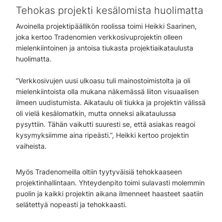
Tehokas projekti kesälomista huolimatta
Avoinella projektipäällikön roolissa toimi Heikki Saarinen,
joka kertoo Tradenomien verkkosivuprojektin olleen
mielenkiintoinen ja antoisa tiukasta projektiaikataulusta
huolimatta.
”Verkkosivujen uusi ulkoasu tuli mainostoimistolta ja oli
mielenkiintoista olla mukana näkemässä liiton visuaalisen
ilmeen uudistumista. Aikataulu oli tiukka ja projektin välissä
oli vielä kesälomatkin, mutta onneksi aikataulussa
pysyttiin. Tähän vaikutti suuresti se, että asiakas reagoi
kysymyksiimme aina ripeästi.”, Heikki kertoo projektin
vaiheista.
Myös Tradenomeilla oltiin tyytyväisiä tehokkaaseen
projektinhallintaan. Yhteydenpito toimi sulavasti molemmin
puolin ja kaikki projektin aikana ilmenneet haasteet saatiin
selätettyä nopeasti ja tehokkaasti.