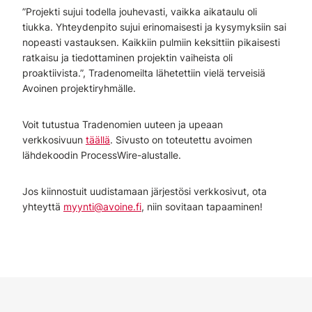
”Projekti sujui todella jouhevasti, vaikka aikataulu oli
tiukka. Yhteydenpito sujui erinomaisesti ja kysymyksiin sai
nopeasti vastauksen. Kaikkiin pulmiin keksittiin pikaisesti
ratkaisu ja tiedottaminen projektin vaiheista oli
proaktiivista.”, Tradenomeilta lähetettiin vielä terveisiä
Avoinen projektiryhmälle.
Voit tutustua Tradenomien uuteen ja upeaan
verkkosivuun
täällä
. Sivusto on toteutettu avoimen
lähdekoodin ProcessWire-alustalle.
Jos kiinnostuit uudistamaan järjestösi verkkosivut, ota
yhteyttä
myynti@avoine.fi
, niin sovitaan tapaaminen!