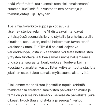
enää välttämättä istu suomalaisten sielunmaisemaan”,
summaa TueTiimiä.fi -sivuston toinen perustaja ja
toimitusjohtaja Eija Hynynen.
TueTiimiä.fi-verkkokauppa ja kotisivu- ja
jäsenrekisteripalvelumme Yhdistysavain tarjoavat
yhteistyössä suomalaisille yhdistyksille ja urheiluseuroille
ainutlaatuisen uuden, entistä helpomman tavan tehdä
varainhankintaa. TueTiimiä.fi on alati laajeneva
verkkokauppa, josta kuka tahansa voi tilata kotimaisten
yritysten tuotteita ja tukea samalla myös haluamaansa
yhdistystä, seuraa tai koululuokkaa. Tuotevalikoima
koostuu kotimaisten vastuullisten yritysten tuotteista, joten
jokainen ostos tukee samalla myös suomalaista työtä.
“Haluamme mahdollistaa järjestöille tapoja kehittää
toimintaansa erilaisten sähköisten palveluiden avulla ja
tämä on yksi mainio esimerkki sellaisesta palvelusta, joka
oikeasti hyödyttää yhdistyksiä ja seuroja”, kertoo