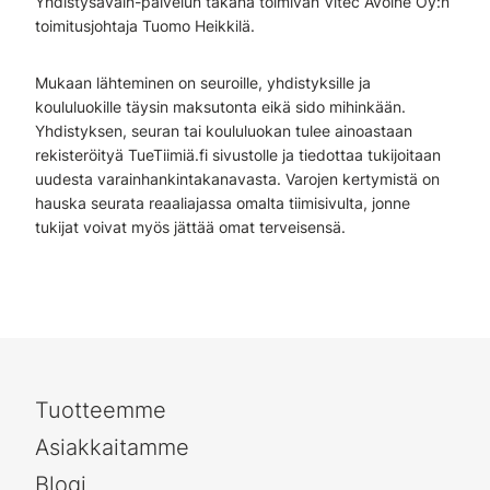
Yhdistysavain-palvelun takana toimivan Vitec Avoine Oy:n
toimitusjohtaja Tuomo Heikkilä.
Mukaan lähteminen on seuroille, yhdistyksille ja
koululuokille täysin maksutonta eikä sido mihinkään.
Yhdistyksen, seuran tai koululuokan tulee ainoastaan
rekisteröityä TueTiimiä.fi sivustolle ja tiedottaa tukijoitaan
uudesta varainhankintakanavasta. Varojen kertymistä on
hauska seurata reaaliajassa omalta tiimisivulta, jonne
tukijat voivat myös jättää omat terveisensä.
Tuotteemme
Asiakkaitamme
Blogi