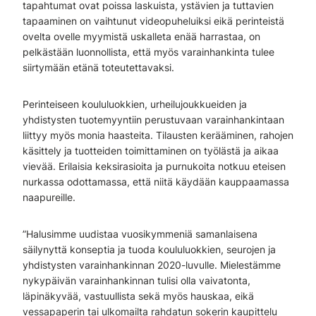
tapahtumat ovat poissa laskuista, ystävien ja tuttavien
tapaaminen on vaihtunut videopuheluiksi eikä perinteistä
ovelta ovelle myymistä uskalleta enää harrastaa, on
pelkästään luonnollista, että myös varainhankinta tulee
siirtymään etänä toteutettavaksi.
Perinteiseen koululuokkien, urheilujoukkueiden ja
yhdistysten tuotemyyntiin perustuvaan varainhankintaan
liittyy myös monia haasteita. Tilausten kerääminen, rahojen
käsittely ja tuotteiden toimittaminen on työlästä ja aikaa
vievää. Erilaisia keksirasioita ja purnukoita notkuu eteisen
nurkassa odottamassa, että niitä käydään kauppaamassa
naapureille.
”Halusimme uudistaa vuosikymmeniä samanlaisena
säilynyttä konseptia ja tuoda koululuokkien, seurojen ja
yhdistysten varainhankinnan 2020-luvulle. Mielestämme
nykypäivän varainhankinnan tulisi olla vaivatonta,
läpinäkyvää, vastuullista sekä myös hauskaa, eikä
vessapaperin tai ulkomailta rahdatun sokerin kaupittelu